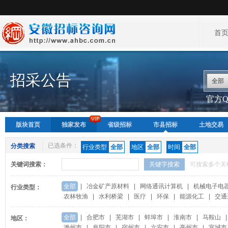
首
招采公告
全部
官方QQ
版块首页
独家发布
省级招标
市县招标
土地交易
已选条件：
分类搜索
行业类型
全部
地区
全部
时间
全部
关键词搜索：
关键字搜索
可搜索多个关
全部
|
冶金矿产原材料
|
网络通讯计算机
|
机械电子电
行业类型：
农林牧渔
|
水利桥梁
|
医疗
|
环保
|
能源化工
|
交通
全部
|
合肥市
|
芜湖市
|
蚌埠市
|
淮南市
|
马鞍山
|
地区：
滁州市
|
阜阳市
|
宿州市
|
六安市
|
亳州市
|
宣城市