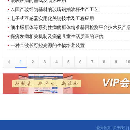
眼表疾病的基础及临床应用
以国产玻纤为基材的玻璃钢抽油杆生产工艺
电子式互感器实用化关键技术及工程应用
细小脲原体等系列性病病原体精准基因检测平台技术及产
癫痫发病相关机制及癫痫儿童生活质量的评估
一种全波长可控光源的生物培养装置
1
2
3
4
5
6
7
8
9
1
设为首页
|
关于我们
|