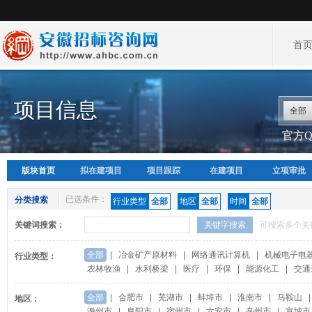
首
项目信息
全部
官方QQ
版块首页
拟在建项目
项目跟踪
在建项目
立项审批
已选条件：
分类搜索
行业类型
全部
地区
全部
时间
全部
关键词搜索：
关键字搜索
可搜索多个关
全部
|
冶金矿产原材料
|
网络通讯计算机
|
机械电子电
行业类型：
农林牧渔
|
水利桥梁
|
医疗
|
环保
|
能源化工
|
交通
全部
|
合肥市
|
芜湖市
|
蚌埠市
|
淮南市
|
马鞍山
|
地区：
滁州市
|
阜阳市
|
宿州市
|
六安市
|
亳州市
|
宣城市