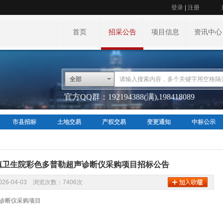
登录
|
注册
首页
招采公告
项目信息
资讯中心
全部
官方QQ群：192194388(满),198418089
市县招标
土地交易
产权交易
变更通知
中标公示
镇卫生院彩色多普勒超声诊断仪采购项目招标公告
26-04-03 浏览次数：7406次
诊断仪采购项目