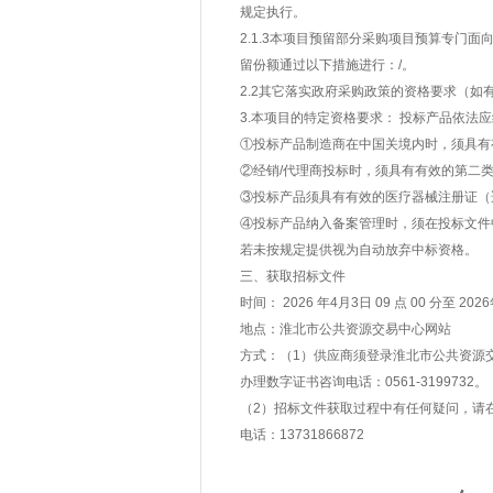
规定执行。
2.1.3本项目预留部分采购项目预算专门
留份额通过以下措施进行：/。
2.2其它落实政府采购政策的资格要求（如
3.本项目的特定资格要求： 投标产品依法
①投标产品制造商在中国关境内时，须具有
②经销/代理商投标时，须具有有效的第二
③投标产品须具有有效的医疗器械注册证（
④投标产品纳入备案管理时，须在投标文件
若未按规定提供视为自动放弃中标资格。
三、获取招标文件
时间： 2026 年4月3日 09 点 00 分至 
地点：淮北市公共资源交易中心网站
方式：（1）供应商须登录淮北市公共资源
办理数字证书咨询电话：0561-3199732。
（2）招标文件获取过程中有任何疑问，请在工
电话：13731866872