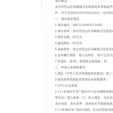
项目概况
淮北市烈山区宋疃镇卫生院彩色多普勒超声
件，并于2026年4月24日9点00分（北
一、项目基本情况
1.项目编号：HBCG-H26043-SHDL
2.项目名称：淮北市烈山区宋疃镇卫生院
3.预算金额：80万元
4.最高限价：80万元
5.采购需求：淮北市烈山区宋疃镇卫生院
6.合同履行期限：签订合同后，30个日历
7.本项目（是/否）接受联合体投标：否。
二、申请人的资格要求
1.满足《中华人民共和国政府采购法》第二
2.落实政府采购政策需满足的资格要求：
2.1中小企业政策
2.1.1√本项目不专门面向中小企业预留
理办法》第六条第（三）款之规定，为非专
充分供应、充分竞争，或者存在可能影响政
2.1.2本项目专门面向/采购。企业划型标