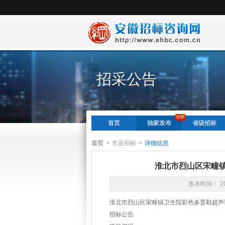
招采公告
首页
独家发布
省级招标
首页
>
市县招标
>
详细信息
淮北市烈山区宋疃
发布时间： 20
淮北市烈山区宋疃镇卫生院彩色多普勒超声
招标公告