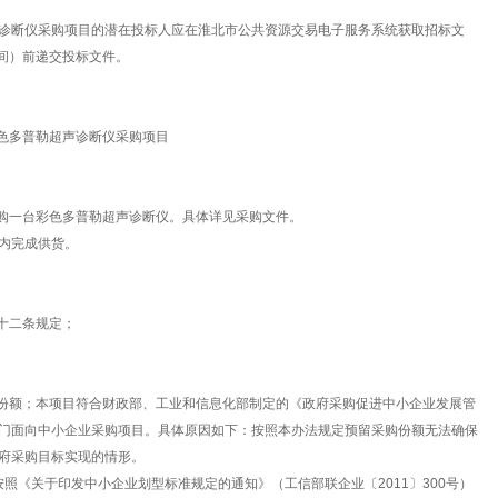
诊断仪采购项目的潜在投标人应在淮北市公共资源交易电子服务系统获取招标文
京时间）前递交投标文件。
彩色多普勒超声诊断仪采购项目
采购一台彩色多普勒超声诊断仪。具体详见采购文件。
天内完成供货。
十二条规定；
采购份额；本项目符合财政部、工业和信息化部制定的《政府采购促进中小企业发展管
门面向中小企业采购项目。具体原因如下：按照本办法规定预留采购份额无法确保
府采购目标实现的情形。
准按照《关于印发中小企业划型标准规定的通知》（工信部联企业〔2011〕300号）