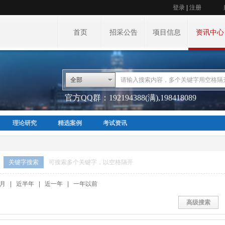
登录
|
注册
首页
招采公告
项目信息
资讯中心
全部
官方QQ群：192194388(满),198418089
理论研究
精选案例
考试资讯
关键字搜索
可搜索多个关键字，以空格隔开
月
|
近半年
|
近一年
|
一年以前
高级搜索