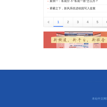
案例一：客观分 不“客观一致”怎么办？
雾霾之下，新风系统进校园写入提案
1
2
3
4
5
本站中文网址