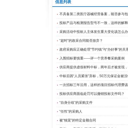
信息列表
不具备第二类医疗器械经营备案，能否参与包含
投标产品与检测报告型号不一致，这样的解释
采购活动中投标人主体发生重大变化该怎么办
“超时”的政采合同能否放弃？
政府采购应正确处理“节约钱”与“办好事”的关
入围招标要慎重——评一个营养餐采购案例
供应商提供虚假材料中标，两年后才被发现，
中标后因“人员紧张”弃标，50万元保证金被没
一次招标三年沿用，这样的项目招标代理费该
投标供应商面临处罚可以撤销投标文件吗？
“自身分歧”的采购文件
“任性”的采购人
被“独宠”的特定金额合同