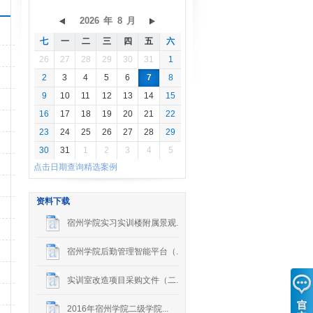
2026
年
8
月
七
一
二
三
四
五
六
26
27
28
29
30
31
1
2
3
4
5
6
7
8
9
10
11
12
13
14
15
16
17
18
19
20
21
22
23
24
25
26
27
28
29
30
31
1
2
3
4
5
点击日期查询精选案例
资料下载
宿州学院实习实训楼附属景观...
宿州学院后勤管理智能平台（...
实训室改造项目采购文件（二...
2016年宿州学院二级学院...