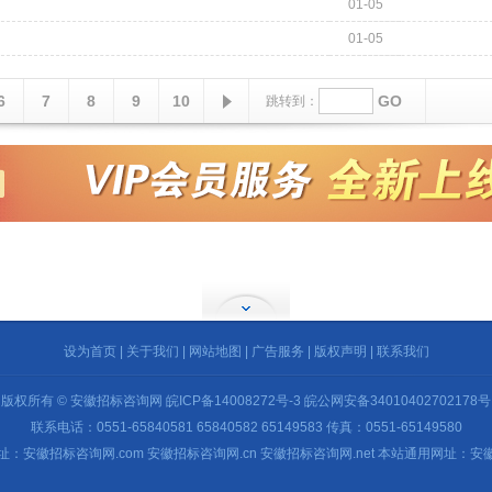
01-05
01-05
6
7
8
9
10
GO
跳转到：
设为首页
|
关于我们
|
网站地图
|
广告服务
|
版权声明
|
联系我们
版权所有 © 安徽招标咨询网
皖ICP备14008272号-3
皖公网安备34010402702178号
联系电话：0551-65840581 65840582 65149583 传真：0551-65149580
：安徽招标咨询网.com 安徽招标咨询网.cn 安徽招标咨询网.net 本站通用网址：