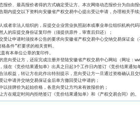
态报价、最高报价者得的方式确定受让方。本次网络动态报价分为自由报
告期内提交以下资料向安徽省产权交易中心提出受让申请，办理相关手续
法人或者非法人组织的，应提交企业营业执照副本或事业单位组织机构代码
然人的应提交身份证复印件（须提供原件，审查后归还）；

递交受让申请时须按本公告的要求向安徽省产权交易中心交纳交易保证金（
资格条件”栏要求的相关资料。

盖有本单位公章的复印件。

的意向受让方，还应完成注册并登陆安徽省产权交易中心网站（网址：www.a
，须在《竞价结果通知单》出具之日起3个工作日内签订《竞价结果通知单
的合法权益，转让方在此作出特别提示，意向受让方一旦通过资格确认且交
受让申请并交纳交易保证金后单方撤回受让申请的；

中以挂牌价为起始价格，各意向受让方均未有效报价的；

受让方在规定时间内拒绝签订《竞价结果通知单》和《产权交易合同》的。