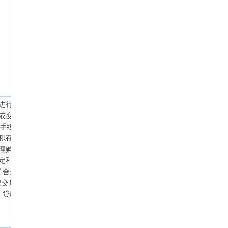
产进行全面了解，一经递交受让申请即表明已完全了解与认可标的状况及
或变更手续所涉及的各项税费按国家相应规定由转、受让双方各自承担。
更手续。转让方负责转让标的清场工作，转让标的在移交前发生的相关费
积存在误差，不因此影响最终成交价格。
办理购房贷款等其他条件，自行判断是否受让标的；如受让后标的因受让方
规定和要求，对自身的资格条件进行核查，并在自行咨询专业人士、相关方
符合当地购房按揭政策，可以根据相关规定对其购买标的房屋办理贷款，
交易合同》约定承担违约责任。（2）标的房屋需银行贷款的：受让方应
、贷款之和不足转让价款的部分，受让方需将该不足部分自《产权交易合