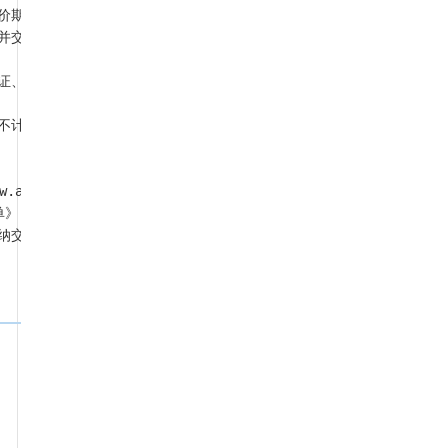
价期和限时报价期两个阶段。

并交纳交易保证金（不计息）。

证、法定代表人身份证、被授权人身份证复印件（以上三项材料须提供原
不计息）。意向受让方最终被确定为受让方的，其递交的交易保证金可直
aee.com.cn）完成线上信息录入、申请和网络动态报价程序。

》，5个工作日内签订《产权交易合同》。

纳交易保证金，即视为对如下内容作出承诺。非因转让方的原因，意向受