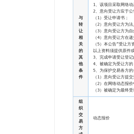
1、该项目采取网络动
2、意向受让方应于公
与
（1）受让申请书；

转
（2）意向受让方为
让
（3）意向受让方为自
相
（4）意向受让方在
关
（5）本公告“受让方
的
以上资料须提供原件或
其
3、完成申请受让登记
他
4、被确定为受让方的
条
5、为保护交易各方
件
（1）意向受让方提交
（2）在网络动态报价
（3）被确定为最终
组
织
交
动态报价
易
方