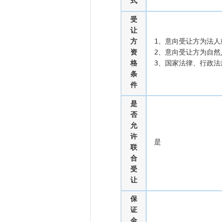
式
受
让
方
1、意向受让方为法人
资
2、意向受让方为自然
格
3、国家法律、行政法
条
件
是
否
允
许
是
联
合
受
让
保
证
金