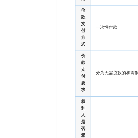
价
款
支
一次性付款
付
方
式
价
款
支
分为无需贷款的和需
付
要
求
权
利
人
是
否
意