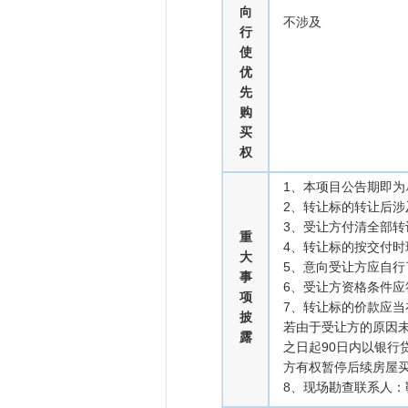
向
不涉及
行
使
优
先
购
买
权
1、本项目公告期即
2、转让标的转让后
3、受让方付清全部
重
4、转让标的按交付
大
5、意向受让方应自
事
6、受让方资格条件
项
7、转让标的价款应
披
若由于受让方的原因
露
之日起90日内以银
方有权暂停后续房屋
8、现场勘查联系人：鞠