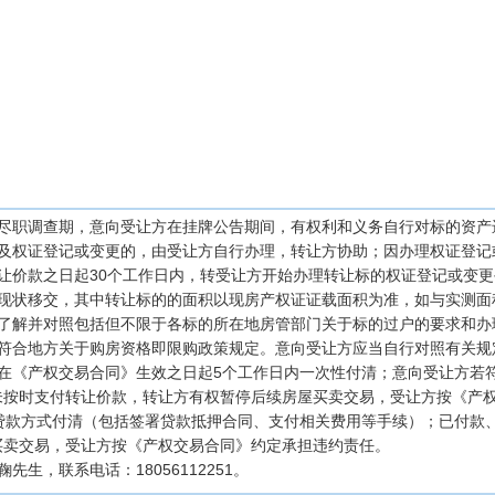
为尽职调查期，意向受让方在挂牌公告期间，有权利和义务自行对标的资
涉及权证登记或变更的，由受让方自行办理，转让方协助；因办理权证登记
转让价款之日起30个工作日内，转受让方开始办理转让标的权证登记或变
时现状移交，其中转让标的的面积以现房产权证证载面积为准，如与实测面
行了解并对照包括但不限于各标的所在地房管部门关于标的过户的要求和
应符合地方关于购房资格即限购政策规定。意向受让方应当自行对照有关
当在《产权交易合同》生效之日起5个工作日内一次性付清；意向受让方若
未按时支付转让价款，转让方有权暂停后续房屋买卖交易，受让方按《产权
行贷款方式付清（包括签署贷款抵押合同、支付相关费用等手续）；已付款
买卖交易，受让方按《产权交易合同》约定承担违约责任。
先生，联系电话：18056112251。