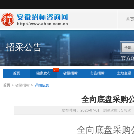
首
招采公告
全部
官方QQ
首页
独家发布
省级招标
市县招标
土地交易
首页
>
省级招标
>
详细信息
全向底盘采购
发布时间： 2026-07-01 浏览次数：578次
全向底盘采购