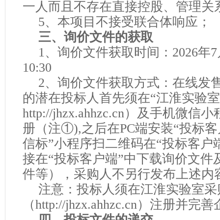
一人而且不存在直接控股、管理关
5、
本项目不接受联合体响应；
三、询价文件的获取
1、询价文件获取时间：202
6
年
7
10
:
30
2、询价文件获取方式：在线发
的潜在投标人首先须在“
江淮实验室
http://jhzx.ahhzc.cn）及手
册（注
①),之后在PC端安装“投标客
信标”小程序扫二维码在“投标客户
接在“投标客户端”中下载询价文件
件等），采购人不另行发布上述内
注意：投标人须在
江淮实验室
采
（
http://jhzx.ahhzc.cn）注
四、投标文件的递交