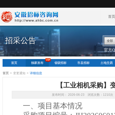
首
招采公告
全部
官方QQ
首页
独家发布
省级招标
市县招标
土地交易
首页
>
变更通知
>
详细信息
【工业相机采购】
发布时间： 2026-06-23 浏览次数：1210次
一、项目基本情况