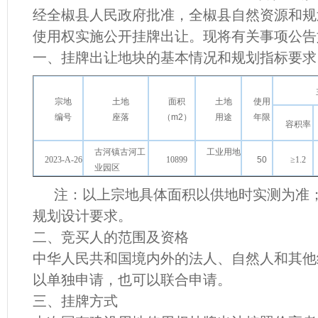
经
全椒县
人民政府批准，
全椒县
自然资源和规
使用权实施公开挂牌出让。现将有关事项公告
一、挂牌出让地块的基本情况和规划指标要求
宗地
土地
面积
土地
使用
编号
座落
（
m2
）
用途
年限
容积率
古河镇古河工
工业
用地
2023-A-
26
10899
50
≥
1.2
业园区
注：以上宗地具体面积以供地时实测为准
规划设计要求。
二、竞买人的范围及资格
中华人民共和国境内外的法人、自然人和其他
以单独申请，也可以联合申请。
三、挂牌方式