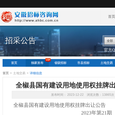
首
招采公告
全部
官方QQ
首页
独家发布
省级招标
市县招标
土地交易
首页
>
土地交易
>
详细信息
全椒县国有建设用地使用权挂牌出让
发布时间： 2023-12-22 浏览次数：13865次
全椒县
国有建设用地使用权挂牌出让公告
2023年第
2
1
期