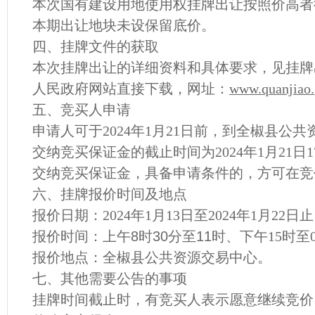
本次国有建设用地使用权挂牌出让按照价高者
本期出让地块未设保留底价。
四、挂牌文件的获取
本次挂牌出让的详细资料和具体要求，见挂牌
人民政府网站直接下载，网址：
www.
quanjiao.
五、竞买人申请
申请人可于
202
4
年
1
月
21
日前，到
全椒县公共
交纳竞买保证金的截止时间为
202
4
年
1
月
21
日
1
交纳竞买保证金，具备申请条件的，方可
在竞
六
、挂牌报价时间及地点
报价日期：
202
4
年
1
月
13
日至
202
4
年
1
月
22
日止
报价时间：上午
8
时
30
分至
11
时、下午
15
时至
报价地点：
全椒县公共资源交易中心
。
七、其他需要公告的事项
挂牌时间截止时，有竞买人表示愿意继续竞价