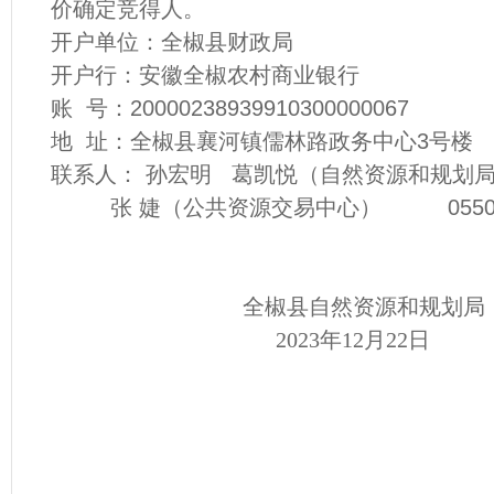
价确定竞得人。
开户单位：全椒县财政局
开户行：安徽全椒农村商业银行
账
号：
20000238939910300000067
地
址：全椒县襄河镇儒林路政务中心
3
号楼
联系人：
孙宏明
葛凯悦
（自然资源和规划
张
婕
（公共资源交易中心）
0550-5
全椒县自然资源和规划局
2023
年
12
月
22
日