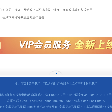
任何公司、媒体、网站或个人不得转载、链接、篡改或以其他方式使用，
否则本网站将依法追究法律责任。
设为首页
|
关于我们
|
网站地图
|
广告服务
|
版权声明
|
联系我们
版权所有 © 安徽招标咨询网
皖ICP备14008272号-3
皖公网安备34010402702178号
联系电话：0551-65840581 65840582 65149583 传真：0551-65149580
：安徽招标咨询网.com 安徽招标咨询网.cn 安徽招标咨询网.net 本站通用网址：