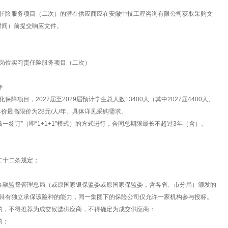
任险服务项目（二次）的潜在供应商应在安徽中技工程咨询有限公司获取采购文
京时间）前提交响应文件。
岗位实习责任险服务项目（二次）
年
项目，2027届至2029届预计学生总人数13400人（其中2027届4400人、
保险单价最高限价为28元/人/年。具体详见采购需求。
一签订”（即“1+1+1”模式）的方式进行，合同总期限最长不超过3年（含）。
二十二条规定；
金融监督管理总局（或原国家银保监委或原国家保监委，含各省、市分局）颁发的
具有独立承保该险种的能力，同一集团下的保险公司仅允许一家机构参与投标。
的，不得推荐为成交候选供应商，不得确定为成交供应商：
的；