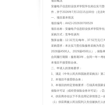
项目概况
安徽电子信息职业技术学院学生岗位实习责
件，并于2026年7月13日15点00分（北
一、项目基本情况
项目编号：AHZJ-202630700529
项目名称：安徽电子信息职业技术学院学生
采购方式：竞争性谈判
预算金额：12.32万元/每年，37.52万元/三
采购需求：本次实习责任险服务采购为常态化保障
2028届4500人、2029届4500人），
合同履行期限：服务期3年，合同一年一考核
本项目不接受联合体。
二、申请人的资格要求：
1、满足《中华人民共和国政府采购法》第
2、本项目不接受联合体；
3、本项目的特定资格要求：①须具有国家
保险许可证（或经营保险业务许可证）；②
4、供应商存在以下不良信用记录情形之一
（1）供应商被人民法院列入失信被执行人