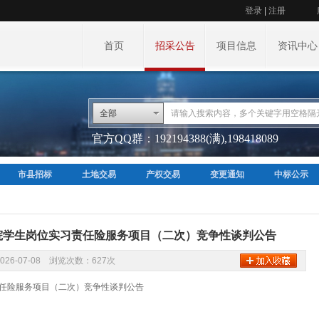
登录
|
注册
首页
招采公告
项目信息
资讯中心
全部
官方QQ群：192194388(满),198418089
市县招标
土地交易
产权交易
变更通知
中标公示
院学生岗位实习责任险服务项目（二次）竞争性谈判公告
026-07-08 浏览次数：627次
任险服务项目（二次）竞争性谈判公告