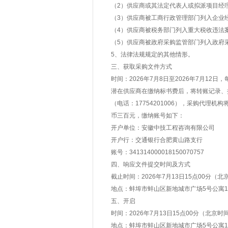
（2）供应商或其法定代表人或拟派项目经
（3）供应商被工商行政管理部门列入企业
（4）供应商被税务部门列入重大税收违法
（5）供应商被政府采购监管部门列入政府
5、法律法规规定的其他情形。
三、获取采购文件方式
时间：2026年7月8日至2026年7月12日
潜在供应商在缴纳标书费后，将转账记录、授权
（电话：17754201006），采购代
币三百元，缴纳账号如下：
开户单位：安徽中技工程咨询有限公司
开户行：交通银行合肥黄山路支行
账号：341314000018150070757
四、响应文件提交时间及方式
截止时间：2026年7月13日15点00分（北
地点：蚌埠市蚌山区新地城市广场5号公寓1
五、开启
时间：2026年7月13日15点00分（北京时
地点：蚌埠市蚌山区新地城市广场5号公寓1