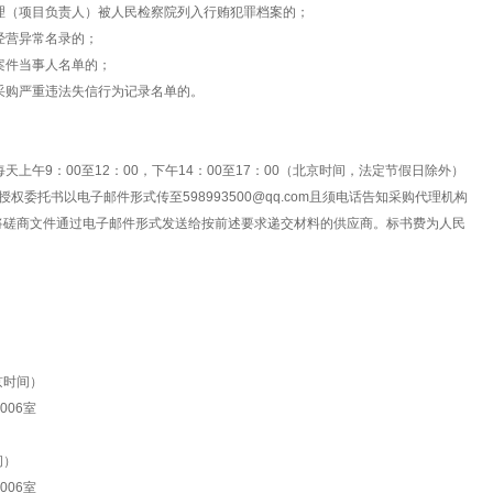
理（项目负责人）被人民检察院列入行贿犯罪档案的；
经营异常名录的；
案件当事人名单的；
采购严重违法失信行为记录名单的。
，每天上午9：00至12：00，下午14：00至17：00（北京时间，法定节假日除外）
委托书以电子邮件形式传至598993500@qq.com且须电话告知采购代理机构
理机构将磋商文件通过电子邮件形式发送给按前述要求递交材料的供应商。标书费为人民
京时间）
006室
间）
006室