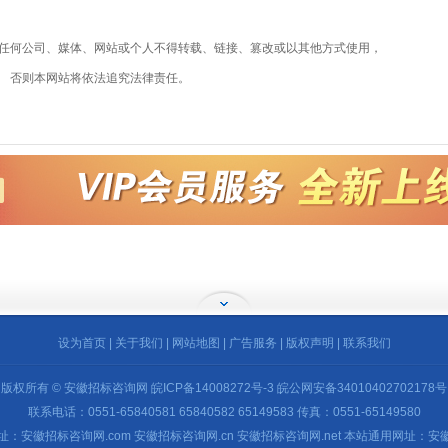
任何公司、媒体、网站或个人不得转载、链接、篡改或以其他方式使用，
否则本网站将依法追究法律责任。
设为首页
|
关于我们
|
网站地图
|
广告服务
|
版权声明
|
联系我们
版权所有 © 安徽招标咨询网
皖ICP备14008272号-3
皖公网安备34010402702178号
联系电话：0551-65840581 65840582 65149583 传真：0551-65149580
：安徽招标咨询网.com 安徽招标咨询网.cn 安徽招标咨询网.net 本站通用网址：