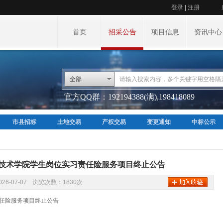
登录
|
注册
首页
招采公告
项目信息
资讯中心
全部
官方QQ群：192194388(满),198418089
市县招标
土地交易
产权交易
变更通知
中标公示
技术学院学生岗位实习责任险服务项目终止公告
26-07-07 浏览次数：1830次
责任险服务项目终止公告