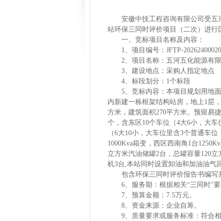
安徽中技工程咨询有限公司受五
站环保三同时评价项目（二次）
进行
一、竞标项目名称及内容：
1、项目编号：
JFTP-2026240002
2、项目名称：
五河五化能源有
3、建设地点：采购人指定地点
4、标段划分：1个标段
5、竞标内容：本项目规划用地面积
内新建一栋框架结构站房，地上1层，建
方米，建筑面积270平方米。预留易捷
个，含东区10个车位（4大6小，大
（6大10小，大车位里含3个普通车
1000Kva箱变，西区西南角1台1250
立方米汽油储罐2台，总罐容量120
机3台,本站同时设置卸油和加油油气
包含环保三同时评价报告书编写
6、服务期：根据相关“三同时”
7、预算金额：7.5万元。
8、资金来源：企业自筹。
9、质量要求或服务标准：符合