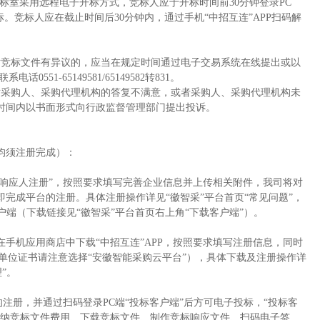
开标室采用远程电子开标方式，竞标人应于开标时间前30分钟登录PC
标。竞标人应在截止时间后30分钟内，通过手机“中招互连”APP扫码解
对竞标文件有异议的，应当在规定时间通过电子交易系统在线提出或以
551-65149581/65149582转831。
对采购人、采购代理机构的答复不满意，或者采购人、采购代理机构未
时间内以书面形式向行政监督管理部门提出投诉。
均须注册完成）：
“响应人注册”，按照要求填写完善企业信息并上传相关附件，我司将对
完成平台的注册。具体注册操作详见“徽智采”平台首页“常见问题”，
户端（下载链接见“徽智采”平台首页右上角“下载客户端”）。
在手机应用商店中下载
“中招互连”APP，按照要求填写注册信息，同时
买单位证书请注意选择“安徽智能采购云平台”），具体下载及注册操作详
”。
P的注册，并通过扫码登录PC端“投标客户端”后方可电子投标，“投标客
缴纳竞标文件费用、下载竞标文件、制作竞标响应文件、扫码电子签