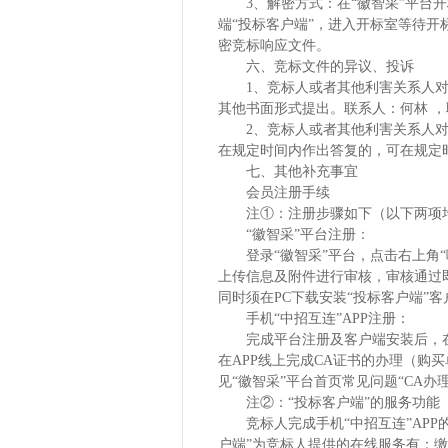
3、解密方式：在“徽智采”平台
端“投标客户端”，进入开标室等待开
密竞标响应文件。
六、
竞标文件的异议、投诉
1、竞标人或者其他利害关系人
其他书面形式提出。联系人：何林 ，联系电话0
2、竞标人或者其他利害关系人
在规定时间内作出答复的，可在规定
七、其他补充事宜
会员注册手续
注
①：注册步骤如下（以下两项
“徽智采”平台注册：
登录
“徽智采”平台，点击右上角
上传信息及附件进行审核，审核通过即
同时须在PC下载安装“投标客户端”客
手机
“中招互连”APP注册：
完成平台注册及客户端安装后，
在APP线上完成CA证书的办理（购
见“徽智采”平台首页常见问题“CA办理
注
②：“投标客户端”的服务功能
竞标人完成手机
“中招互连”AP
户端”为竞标人提供的在线服务有：