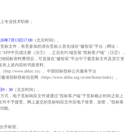
以上专业技术职称；
026年7月1
3
日
17:00
（北京时间）。
售竞标文件，有意参加的潜在竞标人首先须在“徽智采”平台（网址：
手机“中招互连”APP中完成注册（注①），之后在PC端安装“投标客户端”（注②），
，交纳招标资料费用后，可直接在“徽智采”平台中下载竞标文件及其它资
发布上述内容的书面资料。
tp://www.ahhzc.cn）、中国招标投标公共服务平台
）、安徽省招标投标信息网（https://www.ahtba.org.cn/site/home/index）。
日
9：30
（北京时间）。
交方式，电子竞标响应文件请通过“投标客户端”于竞标截止时间之前上
文件不予接受。网上递交的竞标响应文件应电子签章、加密，“投标客
密功能。
平台开标室。