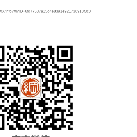
X/Info?XMID=6fd77537a15d4e83a1e921730910f8c0