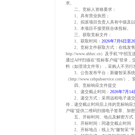
求。
二、竞标人资格要求：
1、具有营业执照；
2、
拟派项目
负责人具有中级及
3、
本项目不接受联合体投标。
三、获取竞标文件：
1、获取时间：
2026年
7
月
6
日至
2
2、竞标文件获取方式：在线发
http://www.ahhzc.cn）及
通过APP扫描在“投标客户端”登录
料（如澄清文件等），采购人不另行
3、公告发布平台：新徽智采系统（ht
（http://www.cebpubservice.com/
四、竞标响应文件提交
1、递交截止时间：
2026年7月
14
2、递交方式：采用远程电子递
传，递交截止时间后上传的竞标响应
户端”提供二维码扫描电子签章、加
五、开标时间、地点及解密方式
1、开标时间：同递交截止时间
2、开标地点：线上为“徽智采”