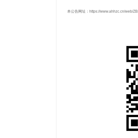
本公告网址：https://www.ahhzc.cn/web/ZBX