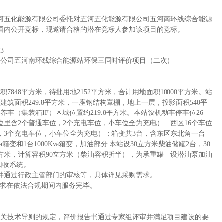
河五化能源有限公司委托对
五河五化能源有限公司五河南环线综合能源
国内公开竞标，现邀请合格的潜在竞标人参加该项目的竞标。
03
限公司五河南环线综合能源站环保三同时评价项目（二次）
7848平方米，待批用地2152平方米，合计用地面积10000平方米。站
筑面积249.8平方米，一座钢结构罩棚，地上一层，投影面积540平
养车（集装箱IF）区域位置约219.8平方米。本站设机动车停车位26
车位里含2个普通车位，2个充电车位，小车位全为充电），西区16个车位
位，3个充电车位，小车位全为充电）；箱变共3台，含东区东北角一台
Kva箱变和1台1000Kva箱变，加油部分:本站设30立方米柴油储罐2台，30
立方米，计算容积90立方米（柴油容积折半），为承重罐，设潜油泵加油
回收系统。
并通过行政主管部门的审核等，具体详见采购需求。
要求在依法合规期间内服务完毕。
相关技术导则的规定，评价报告书通过专家组评审并满足项目建设的要