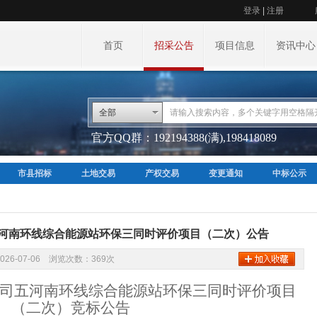
登录
|
注册
首页
招采公告
项目信息
资讯中心
全部
官方QQ群：192194388(满),198418089
市县招标
土地交易
产权交易
变更通知
中标公示
河南环线综合能源站环保三同时评价项目（二次）公告
026-07-06 浏览次数：369次
司五河南环线综合能源站环保三同时评价项目
（二次）
竞标公告