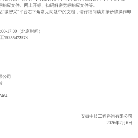
标响应文件、网上开标、扫码解密竞标响应文件等。
见
“徽智采”平台右下角常见问题中的文档，请仔细阅读并按步骤操作即
13:00-17:00（北京时间）
工15255472573
司
限公司
号
7464
安徽中技工程咨询有限公司
2026年
7
月
6
日