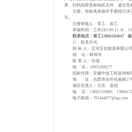
章、扫码加密竞标响应文件、递交竞
注册、投标具体操作手册指引详
可。
注册审核人：章工、崔工
审核时间：工作日
9:00-11:30，
联系电话：章工
13866184647 崔
八、联系方式
招
标
人
：五河五化能源有限公
地
址：蚌埠市
联
系
人：任瑞
电
话：
18955208277
招标代理
：安徽中技工程咨询有
地 址：合肥市合作化南路
27
项目负责人：王庆、袁倪
电
话：
13665519000、1386613
电子邮箱：
705444877@qq.com