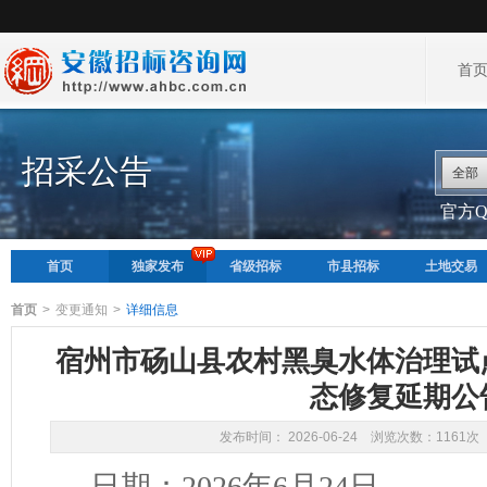
首
招采公告
全部
官方QQ
首页
独家发布
省级招标
市县招标
土地交易
首页
>
变更通知
>
详细信息
宿州市砀山县农村黑臭水体治理试
态修复延期公
发布时间： 2026-06-24 浏览次数：1161次
日期：2026年6月24日