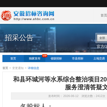
首
招采公告
全部
官方QQ
首页
独家发布
省级招标
市县招标
土地交易
首页
>
变更通知
>
详细信息
和县环城河等水系综合整治项目202
服务澄清答疑
发布时间： 2026-06-12 浏览次数：2412次
各投标人：