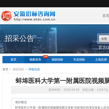
首
招采公告
全部
官方QQ
首页
独家发布
省级招标
市县招标
土地交易
首页
>
省级招标
>
详细信息
蚌埠医科大学第一附属医院视频
发布时间： 2026-04-03 浏览次数：13267次
项目概况
蚌埠医科大学第一附属医院视频脑电图仪采购 招标项目的潜在投标人应