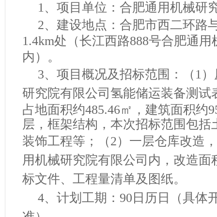
1、项目单位
：
合肥通用机械研
2、建
设地点：合肥市西二环路
1.4km处（长江西路888号合肥通
内）。
3、项目
概况及招标范围：（
1
）
研究院有限公司
氢能储运装备测试
占地面积约
485.46㎡，建筑面积约9
层，框架结构，本次招标范围包括
装饰工程等；（2）一层仓库改造
用机械研究院有限公司内，
改造面
标文件、工程量清单及图纸。
4、计划工期：
9
0日历日（具体
准）。