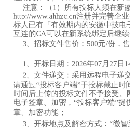
注意：（
1）所有投标人须在新
http://www.ahhzc.cn注册并
标人已有「有效期内的安徽中技电
互连的CA可以在新系统绑定后继
3、招标文件售价：500元/份，
1、开标日期：
202
6
年
07
月
27
日
1
2、
文件递交：采用远程电子递
请通过
“投标客户端”于投标截止时
时间后上传的投标文件不予接受。
电子签章、加密，“投标客户端”提
章、加密功能
；
3、
开标地点
及
解密方式：
“徽