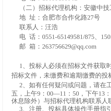
（二）
招标代理机构：安徽中技
地
址：合肥市合作化路
27号
联系人：
汪浩
电
话：
0551-65149581/
875
、
1
50
邮
箱：
263756629
@qq.com
1
、
投标人必须在招标文件获取
招标文件，未缴费和逾期缴费的投
2
、
如有任何疑问或问题，请在
五，上午
9：00—11：50，下午13
休息除外）与招标代理机构联系人
3、
注册、投标具体操作手册指