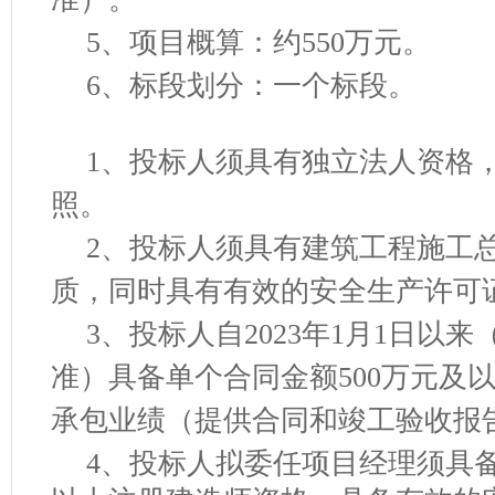
5、项目概算：
约
550万
元。
6、标段划分：一个标段。
1、投标
人须具有独立法人资格
照。
2、投标人须具有建筑工程施工
质，同时具有有效的安全生产许可
3、
投标人
自
202
3
年
1月1日
以来
准
）
具备单个合同金额
500
万元及
承包业绩
（提供合同和竣工验收报
4
、投标人拟委任项目
经理须具