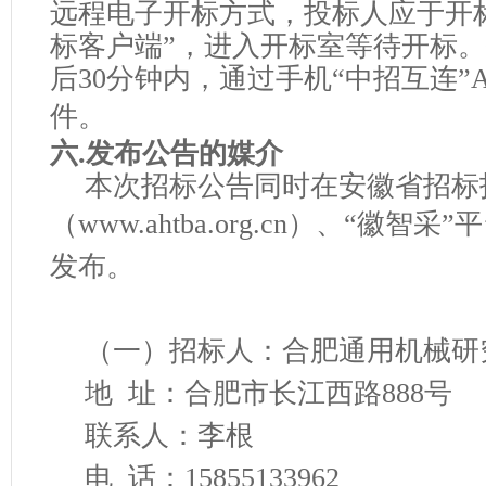
远程电子开标方式，投标人应于开标
标客户端”，进入开标室等待开标
后30分钟内，通过手机“中招互连”
件
。
六
.发布公告的媒介
本次招标公告同时在安徽省招标
（
www.ahtba.org.cn）、“徽智采”
发布
。
（一）
招标人：
合肥通用机械研
地
址：合肥
市
长江西路
888号
联系人：李根
电
话：
15855133962