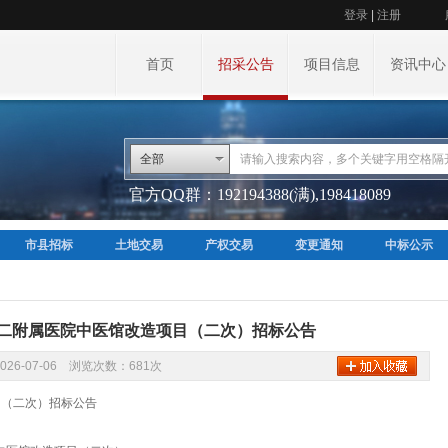
登录
|
注册
首页
招采公告
项目信息
资讯中心
全部
官方QQ群：192194388(满),198418089
市县招标
土地交易
产权交易
变更通知
中标公示
二附属医院中医馆改造项目（二次）招标公告
026-07-06 浏览次数：681次
目（二次）招标公告