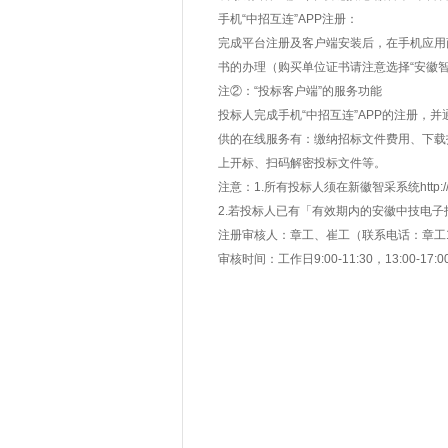
手机“中招互连”APP注册：
完成平台注册及客户端安装后，在手机应用商
书的办理（购买单位证书请注意选择“安徽智
注②：“投标客户端”的服务功能
投标人完成手机“中招互连”APP的注册，并
供的在线服务有：缴纳招标文件费用、下载
上开标、扫码解密投标文件等。
注意：1.所有投标人须在新徽智采系统http:/
2.若投标人已有「有效期内的安徽中技电
注册审核人：章工、崔工（联系电话：章工13866
审核时间：工作日9:00-11:30，13:00-17