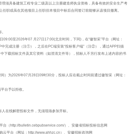
项目经理须具备建筑工程专业二级及以上注册建造师执业资格，具备有效的安全生产考
目上任职或虽在其他项目上任职但本项目中标后合同签订前能够从该项目撤离。
标。
09:00至2026年07 月27日17:00(北京时间，下同)，在“徽智采”平台（网址：
中招互连”APP中完成注册（注①），之后在PC端安装“投标客户端”（注②），通过APP扫描
平台中下载招标文件及其它资料（如澄清文件等），招标人不另行发布上述内容的书
间）为2026年07月28日09时30分，投标人应在截止时间前通过徽智采（网址：
易平台予以拒收。
。
投标人在线解密投标文件，无须现场参加开标。
://bulletin.cebpubservice.com/）、安徽省招标投标信息网
徽智能采购云平台（网址：http://www.ahhzc.cn）、安徽招标咨询网