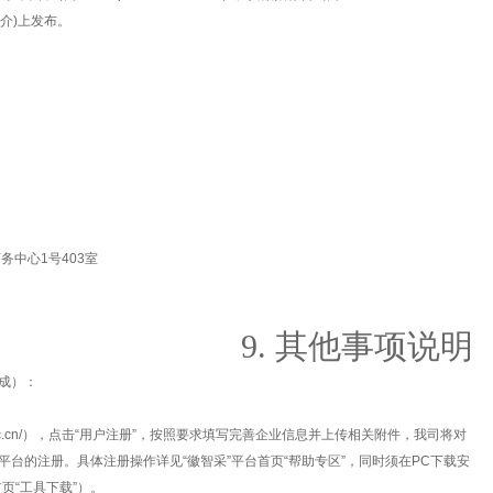
告的媒介)上发布。
务中心1号403室
9. 其他事项说明
成）：
.ahhzc.cn/），点击“用户注册”，按照要求填写完善企业信息并上传相关附件，我司将对
台的注册。具体注册操作详见“徽智采”平台首页“帮助专区”，同时须在PC下载安
页“工具下载”）。