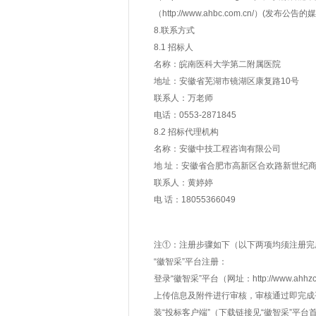
（http://www.ahbc.com.cn/）(发布公
8.联系方式
8.1 招标人
名称：皖南医科大学第二附属医院
地址：安徽省芜湖市镜湖区康复路10号
联系人：万老师
电话：0553-2871845
8.2 招标代理机构
名称：安徽中技工程咨询有限公司
地 址：安徽省合肥市高新区合欢路新世纪商
联系人：黄婷婷
电 话：18055366049
注①：注册步骤如下（以下两项均须注册完
“徽智采”平台注册：
登录“徽智采”平台（网址：http://www
上传信息及附件进行审核，审核通过即完成平
装“投标客户端”（下载链接见“徽智采”平台首