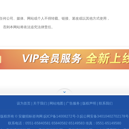
任何公司、媒体、网站或个人不得转载、链接、篡改或以其他方式使用，
否则本网站将依法追究法律责任。
设为首页
|
关于我们
|
网站地图
|
广告服务
|
版权声明
|
联系我们
版权所有 © 安徽招标咨询网
皖ICP备14008272号-3
皖公网安备34010402702178号
联系电话：0551-65840581 65840582 65149583 传真：0551-65149580