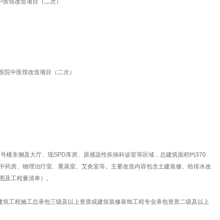
院中医馆改造项目（二次）
属医院中医馆改造项目（二次）
为3号楼东侧及大厅、现SPD库房、原感染性疾病科诊室等区域，总建筑面积约370
中药房、物理治疗室、熏蒸室、艾灸室等。主要改造内容包含土建装修、给排水改
图及工程量清单）。
效的建筑工程施工总承包三级及以上资质或建筑装修装饰工程专业承包资质二级及以上