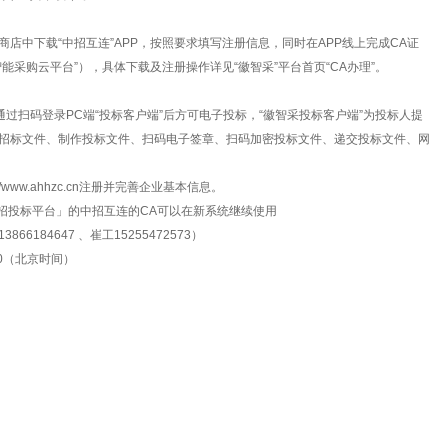
店中下载“中招互连”APP，按照要求填写注册信息，同时在APP线上完成CA证
能采购云平台”），具体下载及注册操作详见“徽智采”平台首页“CA办理”。
通过扫码登录PC端“投标客户端”后方可电子投标，“徽智采投标客户端”为投标人提
招标文件、制作投标文件、扫码电子签章、扫码加密投标文件、递交投标文件、网
/www.ahhzc.cn注册并完善企业基本信息。
子招投标平台」的中招互连的CA可以在新系统继续使用
184647 、崔工15255472573）
:00（北京时间）