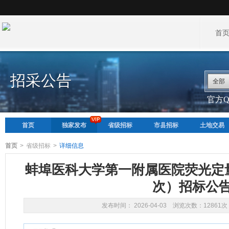
首
招采公告
全部
官方QQ
首页
独家发布
省级招标
市县招标
土地交易
首页
>
省级招标
>
详细信息
蚌埠医科大学第一附属医院荧光定
次）招标公
发布时间： 2026-04-03 浏览次数：12861次