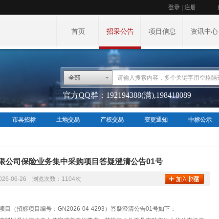
登录
|
注册
首页
招采公告
项目信息
资讯中心
全部
官方QQ群：192194388(满),198418089
市县招标
土地交易
产权交易
变更通知
中标公示
限公司保险业务集中采购项目答疑澄清公告01号
26-06-26 浏览次数：1104次
（招标项目编号：GN2026-04-4293）答疑澄清公告01号如下：