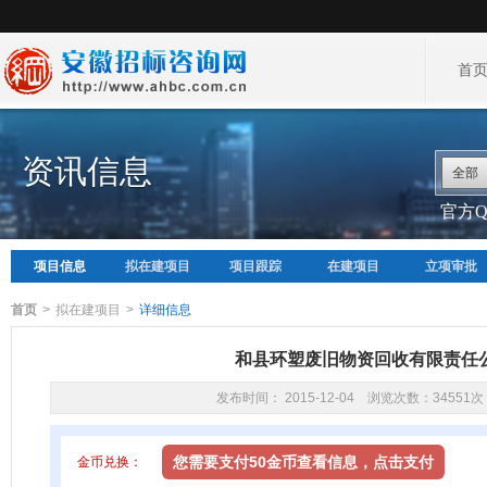
首
资讯信息
全部
官方QQ
项目信息
拟在建项目
项目跟踪
在建项目
立项审批
首页
>
拟在建项目
>
详细信息
和县环塑废旧物资回收有限责任
发布时间： 2015-12-04 浏览次数：34551次
您需要支付50金币查看信息，点击支付
金币兑换：