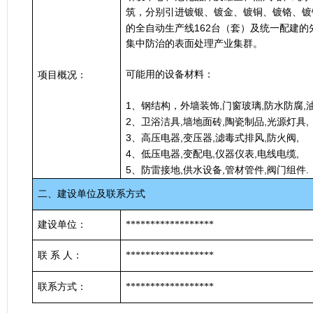
筑，分别引进镀银、镀金、镀铜、镀铬、镀
162
的全自动生产线
台（套）及统一配建的
集中防治的表面处理产业集群。
可能用的设备材料
：
项目概况：
1
,
,
,
、钢结构，外墙装饰
门窗玻璃
防水防腐
2
,
,
,
,
、卫浴洁具
墙地面砖
陶瓷制品
光源灯具
3
,
,
,
,
、高压电器
变压器
滤毒式排风
防火阀
4
,
,
,
,
、低压电器
变配电
仪器仪表
电线电缆
5
,
,
,
.
、防雷接地
供水设备
管材管件
阀门组件
二、建设单位及联系方式
建设单位：
******************
联
系
人：
******************
联系方式：
******************