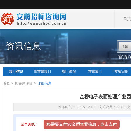
首
资讯信息
全部
官方QQ
项目信息
拟在建项目
项目跟踪
在建项目
立项审批
首页
>
拟在建项目
>
详细信息
金桥电子表面处理产业园
发布时间： 2015-12-01 浏览次数：33708次
您需要支付50金币查看信息，点击支付
金币兑换：