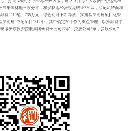
4亿元，打造“劝耕贷”东至标准升级版，建立“劝耕贷”大数据中心运营模
开展集体林地三权分置，核发林地经营权流转证370宗，登记流转面积
将融资共10笔、735万元，绿色动能不断释放。实施基层党建项目化管
层党建“书记项目”312个，其中确定20个作为重点管理。以投融资平
安徽安东投资控股集团全资子公司22家，控股公司2家，参股公司7