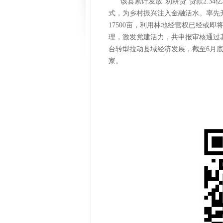
该县累计发放“劝耕贷”贷款2.3
式，为乡村振兴注入金融活水。率先
17500亩，利用林地经营权已经或即
理，激发党建活力，共申报审核通过基
台转型拉动县域经济发展，截至6月底
家。