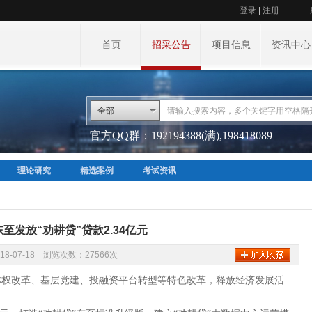
登录
|
注册
首页
招采公告
项目信息
资讯中心
全部
官方QQ群：192194388(满),198418089
理论研究
精选案例
考试资讯
东至发放“劝耕贷”贷款2.34亿元
18-07-18 浏览次数：27566次
林权改革、基层党建、投融资平台转型等特色改革，释放经济发展活