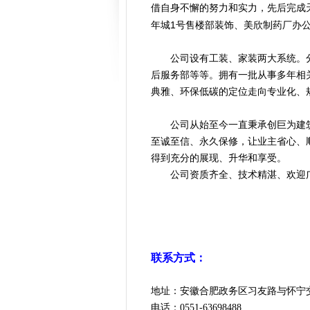
借自身不懈的努力和实力，先后完成
1
年城
号售楼部装饰、美欣制药厂办
公司设有工装、家装两大系统。
后服务部等等。拥有一批从事多年相
典雅、环保低碳的定位走向专业化、
公司从始至今一直秉承创巨为建
至诚至信、永久保修，让业主省心、
得到充分的展现、升华和享受。
公司资质齐全、技术精湛、欢迎
联系方式：
地址：安徽合肥政务区习友路与怀
电话：0551-63698488