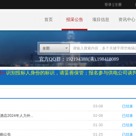
登录
|
注册
首页
招采公告
项目信息
资讯中心
全部
官方QQ群：192194388(满),198418089
唯一
识别投标人身份的标识，请妥善保管；报名参与供电公司谈
03-08
已结束
2024年人力外...
02-08
已结束
01-30
已结束
购公告
01-25
已结束