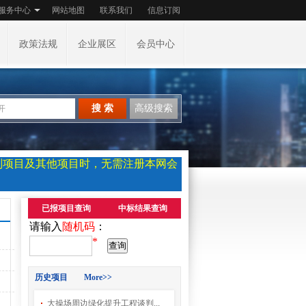
服务中心
网站地图
联系我们
信息订阅
政策法规
企业展区
会员中心
搜 索
高级搜索
判项目及其他项目时，无需注册本网会
已报项目查询
中标结果查询
请输入
随机码
：
*
历史项目 More>>
大操场周边绿化提升工程谈判...