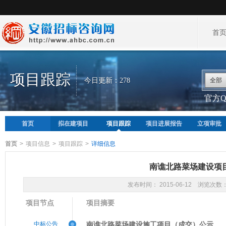
首
项目跟踪
今日更新：278
全部
官方QQ
首页
拟在建项目
项目跟踪
项目进展报告
立项审批
首页
>
项目信息
>
项目跟踪
>
详细信息
南谯北路菜场建设项
发布时间： 2015-06-12 浏览次数：
项目节点
项目摘要
中标公告
南谯北路菜场建设施工项目（成交）公示