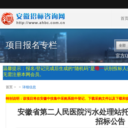
首
项目报名专栏
全部
官方QQ
温馨提示：报名/登记完成后生成的“随机码”是
唯一
识别投标人
无需注册本网会员。
首页
>
>
详细信息
特别说明：该项目将在安徽中技集中采购系统中登记、下载采购文件以及下载和
安徽省第二人民医院污水处理站
招标公告