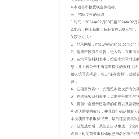
4.本项目不接受联合体投标。
三、招标文件的获取
1.时间：2024年02月08日至2024年0
2.地点：网上获取，招标文件500元/套；
3.获取方式：
1）登录网址：http://www.ahbc.
2）选择所投项目公告，进入后，在页面末
3）在填写资料列表中，按要求填写对应
息，并上传公告中所需要提供的资料【法
确认填写完毕后，点击“保存资料”，然
步；
4）在项目列表中，先预览本批次所有的
5）在选择项目列表中，点击序号前面的“
6）页面中会显示已选择的项目以及需要
和确认需要的标段，并且自行确认投标人
本次项目不收取标书费，最后还需要再次
7）获取成功后，系统会自动生成一个随
名截止时间前查询和修改已报名的项目信