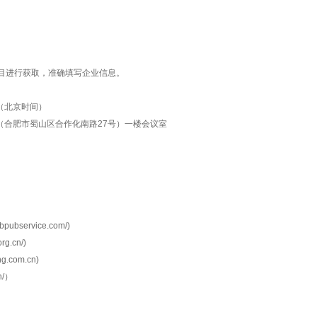
目进行获取，准确填写企业信息。
分（北京时间）
（合肥市蜀山区合作化南路27号）一楼会议室
bservice.com/)
g.cn/)
.com.cn)
n/）