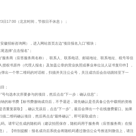
2月23日17:00（北京时间，节假日不休息 ）；
com.cn/（安徽招标咨询网），进入网站首页左边“项目报名入口”模块；
尾选择“点击报名”；
的“服务商（应答服务商名称）、联系人、联系电话、邮箱地址、联系地址、税号等信
人授权书原件（代理人报名）及加盖公章的营业执照或事业单位法人证书复印件】，
后会弹出一个带二维码的对话框，扫描并关注公众号，关注成功后会自动跳转至下一
项目；
+”号勾选本次所要参与的项目，然后点击“下一步：确认信息”；
缴纳的标书费【标书费缴纳成功后，不予退还，请先确认是否具备公告中载明的资格
是否重复获取】，确认无误后，点击“下一步”，最后会弹出一个在线缴费窗口。如果
扫描二维码确认项目，然后再点击“最终确认”，即可获取成功；
机码。请牢记生成的随机码（建议拍照保存，随机码用于服务商（应答服务商）在报
息）。【特别提醒：报名成功后系统会将随机码通过微信公众号推送到微信上，请注