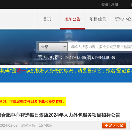
登录
|
注册
首页
招采公告
项目信息
资讯中心
全部
官方QQ群：192194388(满),198418089
机码”是
唯一
识别投标人身份的标识，请妥善保管；报名/登记
登记、下载采购文件以及下载和提交答疑。
合肥中心智选假日酒店2024年人力外包服务项目招标公告
024-02-08 浏览次数：15746次